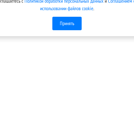
оглашаетесь с
Политикой обработки персональных данных
и
Соглашением 
использовании файлов cookie
.
Принять
Меню
Техническая поддержка
Условия подключения
кой
 В
Тарифы
.
Новости компании
Контакты