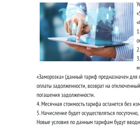
У
«
«
1
о
2
3
м
«Заморозка» (данный тариф предназначен для при
оплаты задолженности, возврат на отключенный
погашения задолженности.
4. Месячная стоимость тарифа останется без из
5. Начисление будет осуществляться посуточно,
Новые условия по данным тарифам будут вводит