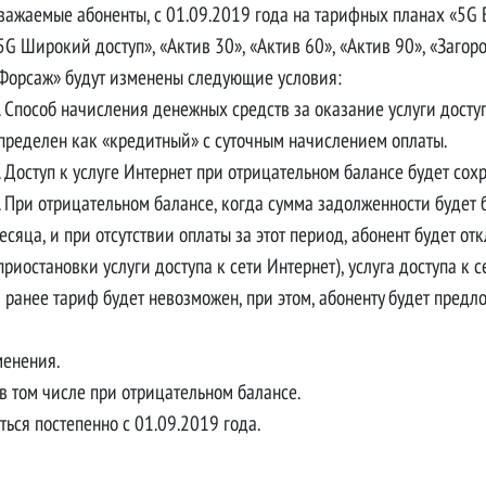
«Орбита», «Форсаж»
важаемые абоненты, c 01.09.2019 года на тарифных планах «5G 
5G Широкий доступ», «Актив 30», «Актив 60», «Актив 90», «Загор
2 августа, 2019 • Автор:
Бабанов А В
Форсаж» будут изменены следующие условия:
. Способ начисления денежных средств за оказание услуги досту
пределен как «кредитный» с суточным начислением оплаты.
. Доступ к услуге Интернет при отрицательном балансе будет сох
. При отрицательном балансе, когда сумма задолженности будет
есяца, и при отсутствии оплаты за этот период, абонент будет о
остановки услуги доступа к сети Интернет), услуга доступа к се
 ранее тариф будет невозможен, при этом, абоненту будет пре
менения.
 в том числе при отрицательном балансе.
ься постепенно с 01.09.2019 года.