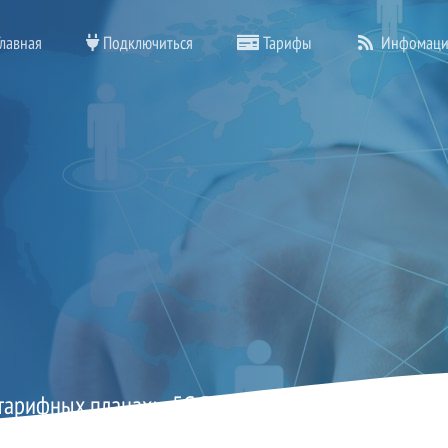
лавная
Подключиться
Тарифы
Инфомаци
тарифных планах: «5G Все включено», «5G Досуг»,
ив 30», «Актив 60», «Актив 90», «Загородный», «