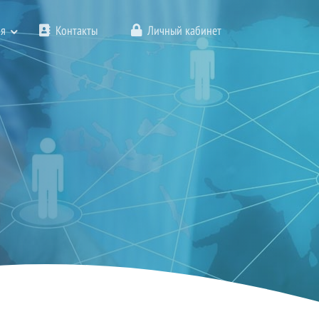
я
Контакты
Личный кабинет
 «5G Оптимальный», «5G
Загородный ТВ», «Миг»,