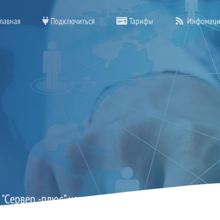
лавная
Подключиться
Тарифы
Инфомаци
 "Сервер -плюс" хотим поздравить всех с наступа
20 декабря, 2024 • Автор:
Жуковская Елена Александровна