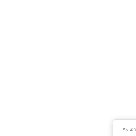
https://pozdravok.com/pozdravleniya/
god/s-
nastupayushchim/
Мы исп