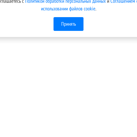
оглашаетесь с
Политикой обработки персональных данных
и
Соглашением 
использовании файлов cookie
.
Принять
Меню
Техническая поддержка
Условия подключения
кой
 В
Тарифы
.
Новости компании
Контакты