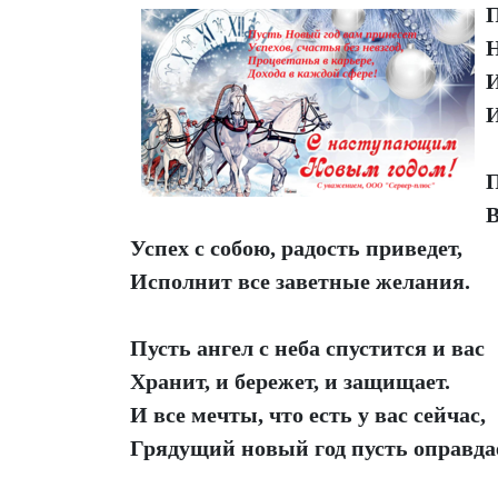
П
Н
И
И
П
В
Успех с собою, радость приведет,
Исполнит все заветные желания.
Пусть ангел с неба спустится и вас
Хранит, и бережет, и защищает.
И все мечты, что есть у вас сейчас,
Грядущий новый год пусть оправда
©