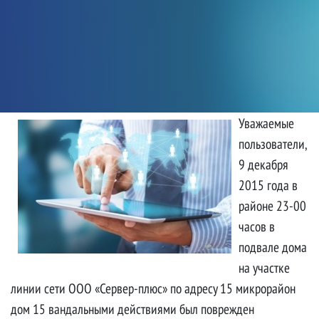
Уважаемые
пользователи,
Воры повредили оптический кабель по адресу:
9 декабря
Рославль 15 мкр. д. 15
2015 года в
районе 23-00
9 декабря, 2015 • Автор:
Бабанов А В
часов в
подвале дома
на участке
линии сети ООО «Сервер-плюс» по адресу 15 микрорайон
дом 15 вандальными действиями был поврежден