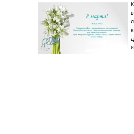
К
в
л
в
д
и