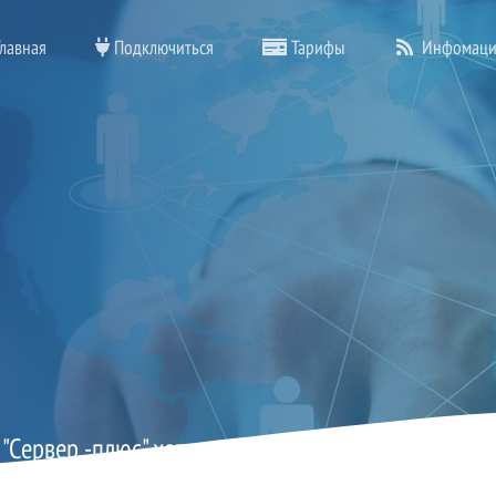
лавная
Подключиться
Тарифы
Инфомаци
 "Сервер -плюс" хотим поздравить с наступающим
милых дам!!!