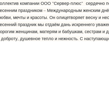
оллектив компании ООО "Сервер-плюс"
сердечно п
6 марта, 2025 • Автор:
Жуковская Елена Александровна
есенним праздником – Международным женским днём
юбви, мечты и красоты. Он олицетворяет весну и не
есенний праздник мы отдаём дань искреннего уваже
орогим женщинам, матерям и бабушкам, сестрам и до
 доброту, душевное тепло и нежность. С наступаю