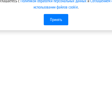
оглашаетесь с
Политикой обработки персональных данных
и
Соглашением 
использовании файлов cookie
.
Принять
Меню
Техническая поддержка
Условия подключения
кой
 В
Тарифы
.
Новости компании
Контакты