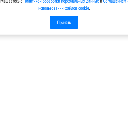
оглашаетесь с
Политикой обработки персональных данных
и
Соглашением 
использовании файлов cookie
.
Принять
Меню
Техническая поддержка
Условия подключения
кой
 В
Тарифы
.
Новости компании
Контакты